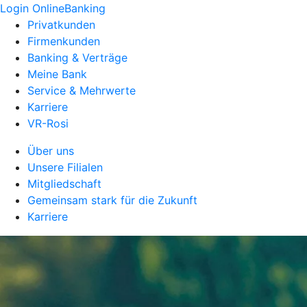
Login OnlineBanking
Privatkunden
Firmenkunden
Banking & Verträge
Meine Bank
Service & Mehrwerte
Karriere
VR-Rosi
Über uns
Unsere Filialen
Mitgliedschaft
Gemeinsam stark für die Zukunft
Karriere