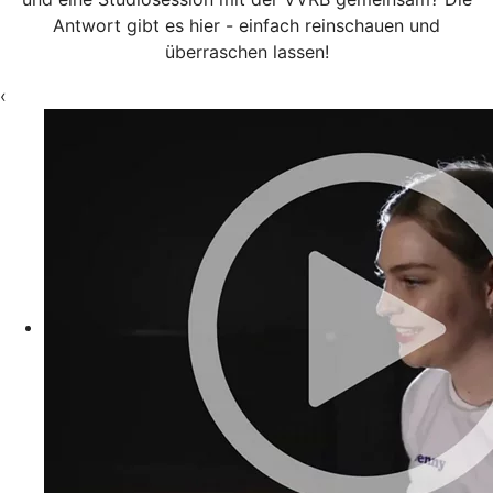
Antwort gibt es hier - einfach reinschauen und
überraschen lassen!
‹